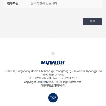
첨부파일
첨부파일이 없습니다.
목록
C-1003, 16, Deogyeong-daero 1556beon-gil, Yeongtong-gu, Suwon-si, Gyeonggi-do,
16690 Rep. of Korea
TEL : +82.31.204.7333 FAX : +82.31.204.7330
Copyright 2018
Eyenix
Co.,Ltd. All Rights Reserved.
개인정보처리방침
TOP