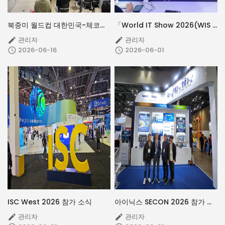
북중미 월드컵 대한민국-체코전 단체 시청
「World IT Show 2026(WIS 2026)」경북컨소시엄 스마트시티, 공동 전시 참가
관리자
관리자


2026-06-16
2026-06-01


ISC West 2026 참가 소식
아이닉스 SECON 2026 참가 및 EN683 소개
관리자
관리자

