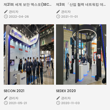
제21회 세계 보안 엑스포(SECON & eGISEC 2022)
제3회 「산업 협력 네트워킹 데이」
관리자
관리자


2022-04-26
2021-11-01


SECON 2021
SEDEX 2020
관리자
관리자


2021-05-21
2020-11-03

