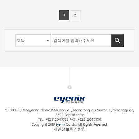
1
2

C-1003, 16, Deogyeong-daero 1556beon-gil, Yeongtong-gu, Suwon-si, Gyeonggi-do,
16690 Rep. of Korea
TEL : +82.31.204.7333 FAX : +82.31.204.7330
Copyright 2018
Eyenix
Co.,Ltd. All Rights Reserved.
개인정보처리방침