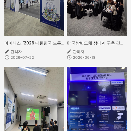
아이닉스, '2026 대한민국 드론·UAM 박람회' 참가
K-국방반도체 생태계 구축 간담회 참석
관리자
관리자


2026-07-22
2026-06-18

