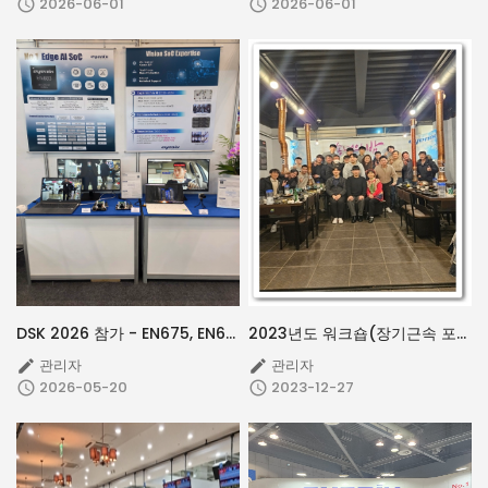
2026-06-01
2026-06-01


DSK 2026 참가 - EN675, EN683 Low Latency, AI Demo 시연
2023년도 워크숍(장기근속 포상) 및 송년의 밤
관리자
관리자


2026-05-20
2023-12-27

