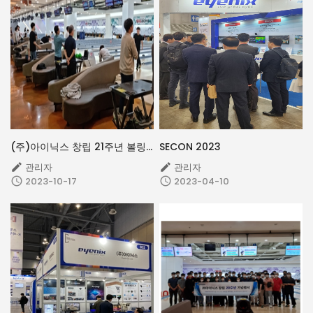
(주)아이닉스 창립 21주년 볼링 친선 경기
SECON 2023
관리자
관리자


2023-10-17
2023-04-10

