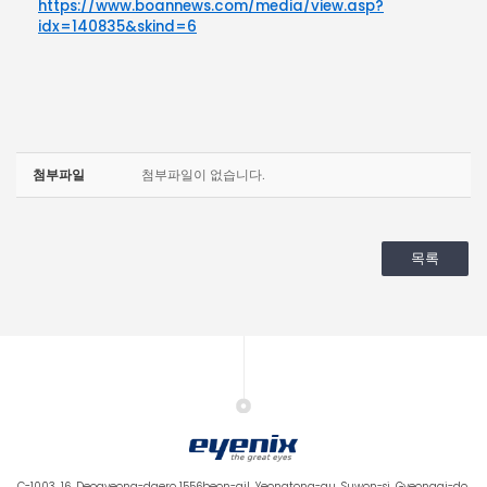
https://www.boannews.com/media/view.asp?
idx=140835&skind=6
첨부파일
첨부파일이 없습니다.
목록
C-1003, 16, Deogyeong-daero 1556beon-gil, Yeongtong-gu, Suwon-si, Gyeonggi-do,