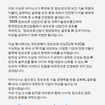
이번 수상은 아이닉스가 축적해 온 영상·반도체 보안 기술 역량과
더불어
,
급변하는 글로벌 보안 환경 속에서 안전한 디지털 생태계
구현에 기여해 온 노력을 인정받은 결과입니다
.
‘
2025
정보보호 산업인의 밤’은 과학기술정보통신부와
한국정보보호산업협회가 정보보호 산업인의 공로를
격려하고
,
‘정보보호산업이 뒷받침하는 글로벌
AI
강국’이라는
비전을 공유하기 위해 마련한 행사입니다
.
이날 행사에서는 국민은행이 정보보호 대상
(
단체 부문
)
을
수상하는 등 국
내 산·학·연을 대표하는 다양한 기관과 전문가들이
함께해 정보보호 산업의 현재와 미래를 논의했습니다
.
임무성 상무의 수상은 아이닉스가 보안이 내재된 고성능 영상·
AI
반도체 솔루션을 통해 사이버 위협 대응과 신뢰할 수 있는
AI
인프라 구축에 기여하고 있음을 대외적으로 인정받은 의미 있는
성과입니다
.
아이닉스는 앞으로도 정보보호 기술 경쟁력을 한층 강화해
,
글로벌
AI
·보안 시장에서 대한민국 기업의 위상을 높이는 데
앞장서겠습니다
.
이번 수상 소식을 임직원 여러분과 함께 나누며
,
앞으로도 많은
관심과 응원을 부탁드립니다
.