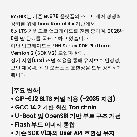
EYENIX
는 기존
EN675
플랫폼의 소프트웨어 경쟁력
강화를 위해
Linux Kernel 4.x
기반에서
6.x LTS
기반으로 업그레이드를 진행 중이며
, 2026
년
5
월 말 완료를 목표로 하고 있습니다
.
이번 업그레이드는
EN6 Series SDK Platform
Version 2 (SDK V2)
도입과 함께
,
장기 지원
(LTS)
커널 적용을 통해 유지보수 안정성
,
보안 대응력
,
최신 오픈소스 호환성을 모두 강화하게
됩니다
.
[
주요 변화
]
•
CIP-6.12 SLTS
커널 적용
(~2035
지원
)
•
GCC 14.2
기반 최신
Toolchain
•
U-Boot
및
OpenSBI
기반 부트 구조 개선
•
Flash
부트 이미지 통합
• 기존
SDK V1
과의
User API
호환성 유지