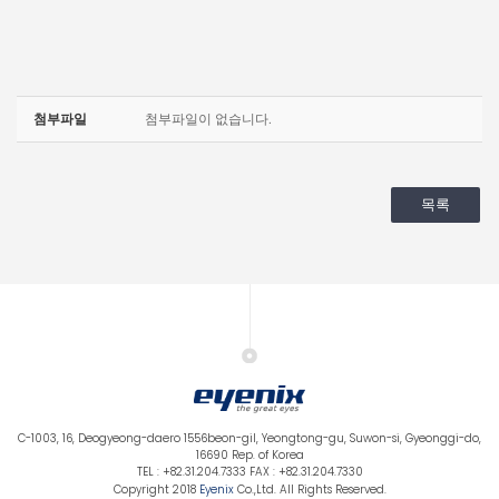
첨부파일
첨부파일이 없습니다.
목록
C-1003, 16, Deogyeong-daero 1556beon-gil, Yeongtong-gu, Suwon-si, Gyeonggi-do,
16690 Rep. of Korea
TEL : +82.31.204.7333 FAX : +82.31.204.7330
Copyright 2018
Eyenix
Co.,Ltd. All Rights Reserved.