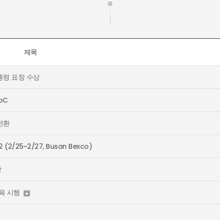
제목
통령 표창 수상
oC
 전환
2 (2/25~2/27, Busan Bexco)
창
육 시행
