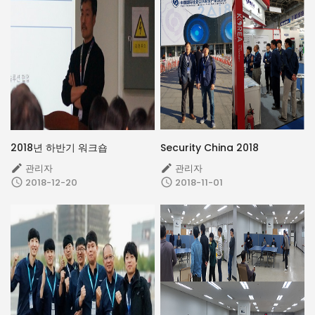
2018년 하반기 워크숍
Security China 2018
관리자
관리자


2018-12-20
2018-11-01

