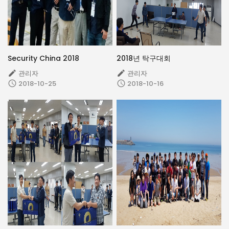
Security China 2018
2018년 탁구대회
관리자
관리자


2018-10-25
2018-10-16

