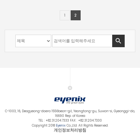
1
2

C-1003, 16, Deogyeong-daero 1556beon-gil, Yeongtong-gu, Suwon-si, Gyeonggi-do,
16690 Rep. of Korea
TEL : +82.31.204.7333 FAX : +82.31.204.7330
Copyright 2018
Eyenix
Co.,Ltd. All Rights Reserved.
개인정보처리방침