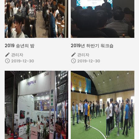
2019 송년의 밤
2019년 하반기 워크숍
관리자
관리자


2019-12-30
2019-12-30

