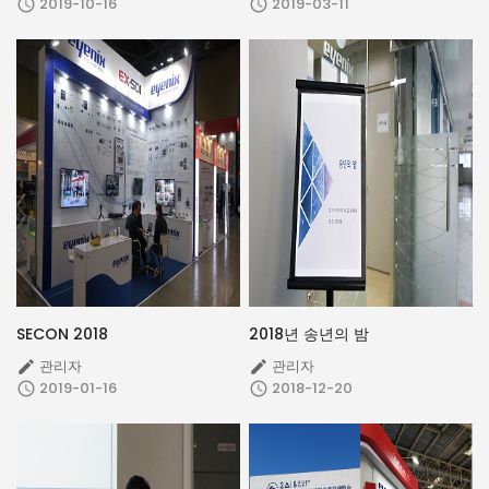
2019-10-16
2019-03-11


SECON 2018
2018년 송년의 밤
관리자
관리자


2019-01-16
2018-12-20

