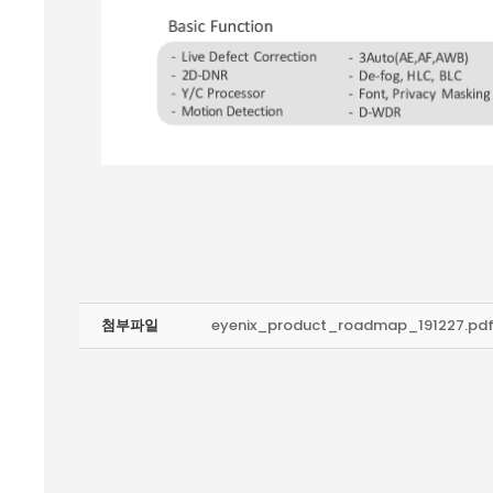
첨부파일
eyenix_product_roadmap_191227.pd