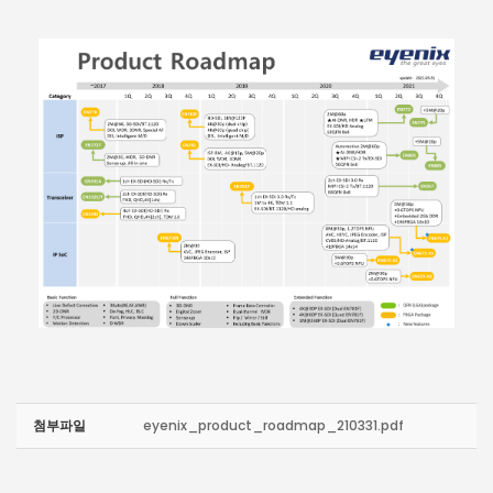
첨부파일
eyenix_product_roadmap_210331.pdf