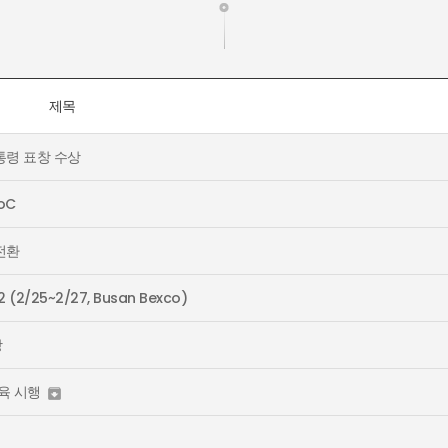
제목
통령 표창 수상
oC
 전환
2 (2/25~2/27, Busan Bexco)
창
육 시행
