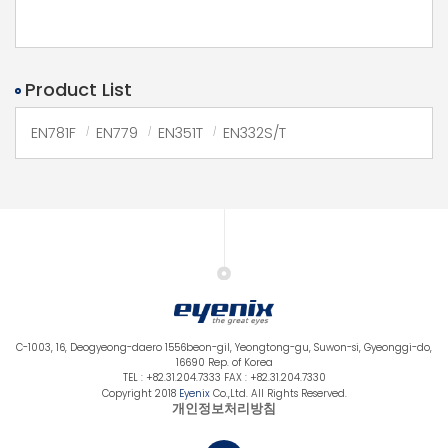
Product List
EN781F
EN779
EN351T
EN332S/T
C-1003, 16, Deogyeong-daero 1556beon-gil, Yeongtong-gu, Suwon-si, Gyeonggi-do,
16690 Rep. of Korea
TEL : +82.31.204.7333 FAX : +82.31.204.7330
Copyright 2018
Eyenix
Co.,Ltd. All Rights Reserved.
개인정보처리방침