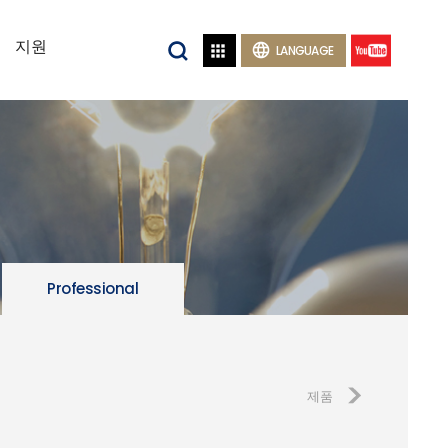
지원


LANGUAGE
Professional
제품