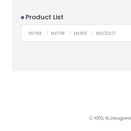
Product List
EN781F
EN779F
EN351T
EN332S/T
C-1003, 16, Deogyeo